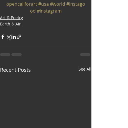
opencallforart
#usa
#world
#instago
od
#instagram
Art & Poetry
Earth & Air
Recent Posts
See All