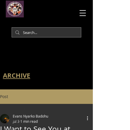
ARCHIVE
Post
All Posts
Evans Nyarko Badohu
All Posts
Jul 3
1 min read
I Want to See You at