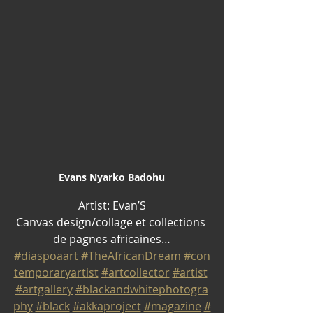
Evans Nyarko Badohu
Artist: Evan’S
Canvas design/collage et collections 
de pagnes africaines…
#diaspoaart
#TheAfricanDream
#con
temporaryartist
#artcollector
#artist
#artgallery
#blackandwhitephotogra
phy
#black
#akkaproject
#magazine
#